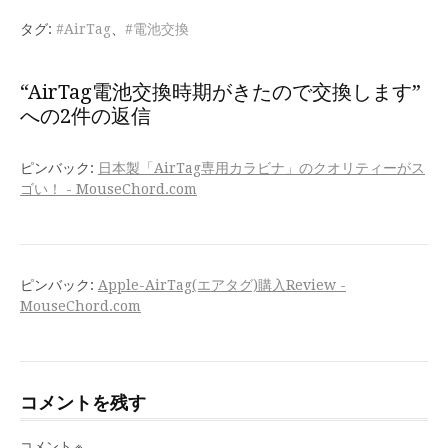
を
読
タグ:
#AirTag
、
#電池交換
む
“AirTag電池交換時期がきたので交換します”
への2件の返信
ピンバック:
日本製「AirTag専用カラビナ」のクオリティーがス
ゴい！ - MouseChord.com
ピンバック:
Apple-AirTag(エアタグ)購入Review -
MouseChord.com
コメントを残す
コメント
※