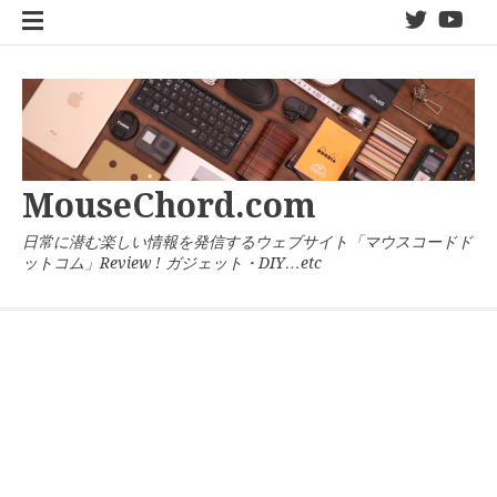
コ
twitter
You
ン
テ
ン
ツ
へ
ス
キ
MouseChord.com
ッ
プ
日常に潜む楽しい情報を発信するウェブサイト「マウスコードド
ットコム」Review ! ガジェット・DIY…etc