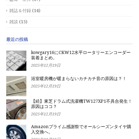
雑誌＆付録
(14)
雑談
(15)
最近の投稿
kowgary16にCKW12水平ロータリーエンコーダー
装着まとめ。
2025年12月19日
浴室暖房機が暖まらないカチカチ音の原因は？！
2025年12月19日
【続】東芝ドラム式洗濯機TW127XP1不具合発生！
原因はココ？
2025年12月19日
Amazonプライム感謝祭でオールシーズンタイヤ購
入交換へ。