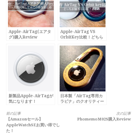
Apple-AirTag(エアタ
Apple-AirTag VS
グ)購入Review
OrbitKey比較！どちら
が使えるのか？
新製品Apple-AirTagが
日本製「AirTag専用カ
気になります！
ラビナ」のクオリティー
がスゴい！
続
前の記事
次の記事
【Amazonセール】
PhomemoM02S購入Review
き
AppleWatchSEお買い得でし
た！