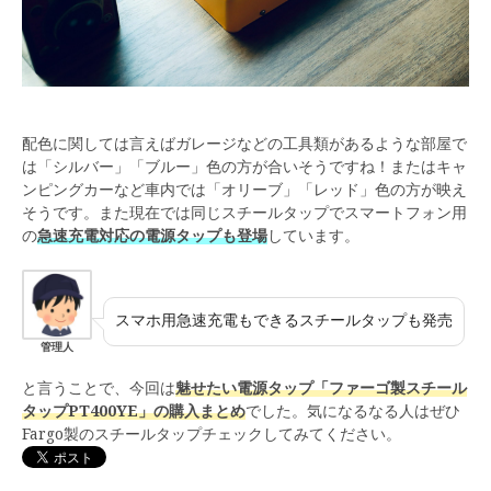
配色に関しては言えばガレージなどの工具類があるような部屋で
は「シルバー」「ブルー」色の方が合いそうですね！またはキャ
ンピングカーなど車内では「オリーブ」「レッド」色の方が映え
そうです。また現在では同じスチールタップでスマートフォン用
の
急速充電対応の電源タップも登場
しています。
スマホ用急速充電もできるスチールタップも発売
管理人
と言うことで、今回は
魅せたい電源タップ「ファーゴ製スチール
タップPT400YE」の購入まとめ
でした。気になるなる人はぜひ
Fargo製のスチールタップチェックしてみてください。