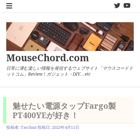
コ
twitter
You
ン
テ
ン
ツ
へ
ス
キ
MouseChord.com
ッ
プ
日常に潜む楽しい情報を発信するウェブサイト「マウスコードド
ットコム」Review ! ガジェット・DIY…etc
魅せたい電源タップFargo製
PT400YEが好き！
投稿者:
Tacchan
投稿日:
2023年4月11日