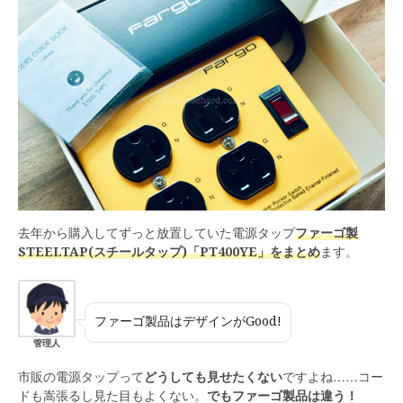
去年から購入してずっと放置していた電源タップ
ファーゴ製
STEELTAP(スチールタップ)「PT400YE」をまとめ
ます。
ファーゴ製品はデザインがGood!
管理人
市販の電源タップって
どうしても見せたくない
ですよね……コー
ドも嵩張るし見た目もよくない。
でもファーゴ製品は違う！