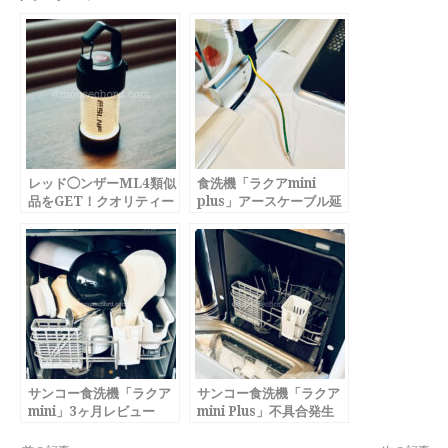
レッド◯ンザーML4類似
食洗機「ラクアmini
品をGET！クオリティー
plus」アースケーブル延
がスゴい
長
サンコー食洗機「ラクア
サンコー食洗機「ラクア
mini」3ヶ月レビュー
mini Plus」不具合発生
(10ヶ月経過)