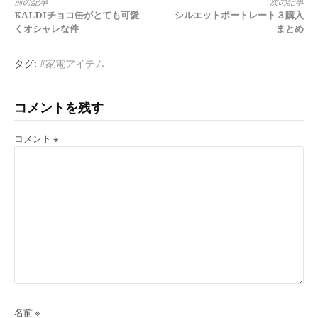
続
前の記事
次の記事
KALDIチョコ缶がとても可愛
シルエットポートレート３購入
き
くオシャレな件
まとめ
を
タグ:
#家電アイテム
読
む
コメントを残す
コメント
※
名前
※