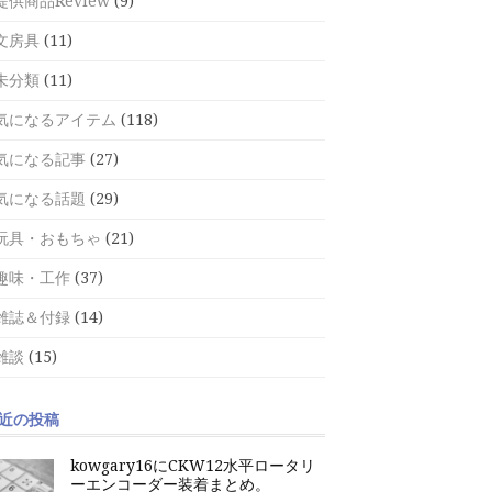
提供商品Review
(9)
文房具
(11)
未分類
(11)
気になるアイテム
(118)
気になる記事
(27)
気になる話題
(29)
玩具・おもちゃ
(21)
趣味・工作
(37)
雑誌＆付録
(14)
雑談
(15)
近の投稿
kowgary16にCKW12水平ロータリ
ーエンコーダー装着まとめ。