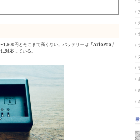
0円〜1,800円とそこまで高くない。バッテリーは
「ArloPro /
リーに対応
している。
最