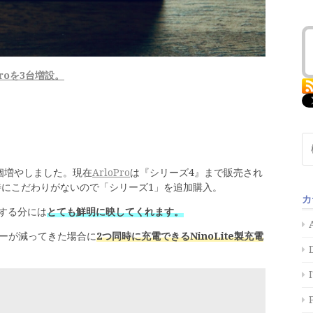
Proを3台増設。
検
索:
個増やしました。現在
ArloPro
は『シリーズ4』まで販売され
特にこだわりがないので「シリーズ1」を追加購入。
カ
認する分には
とても鮮明に映してくれます。
ーが減ってきた場合に
2つ同時に充電できるNinoLite製充電