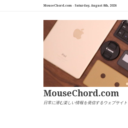
コ
MouseChord.com -
Saturday, August 8th, 2026
ン
テ
ン
ツ
へ
ス
キ
ッ
プ
MouseChord.com
日常に潜む楽しい情報を発信するウェブサイト「マウ