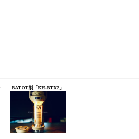
ン
BATOT製「KH-BTX2」