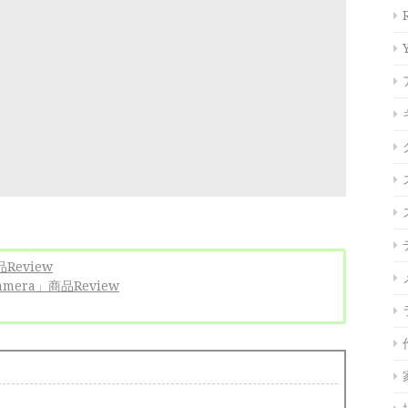
品Review
Camera」商品Review