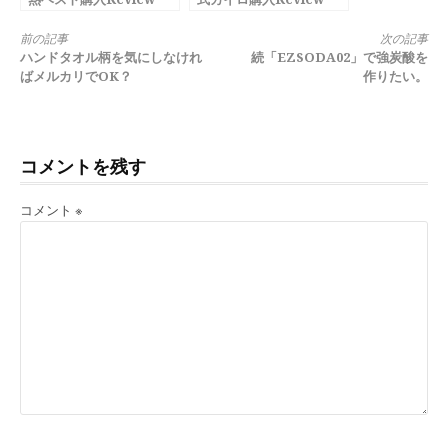
続
前の記事
次の記事
ハンドタオル柄を気にしなけれ
続「EZSODA02」で強炭酸を
き
ばメルカリでOK？
作りたい。
を
読
コメントを残す
む
コメント
※