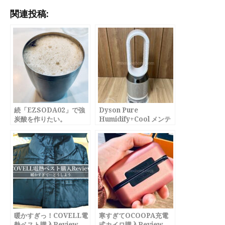
関連投稿:
続「EZSODA02」で強
Dyson Pure
炭酸を作りたい。
Humidify+Cool メンテ
ナンス編
暖かすぎっ！COVELL電
寒すぎてOCOOPA充電
熱ベスト購入Review
式カイロ購入Review