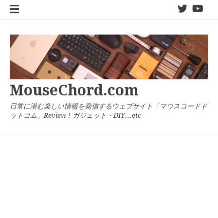
コ
twitter
You
ン
テ
ン
ツ
へ
ス
キ
MouseChord.com
ッ
プ
日常に潜む楽しい情報を発信するウェブサイト「マウスコードド
ットコム」Review ! ガジェット・DIY…etc